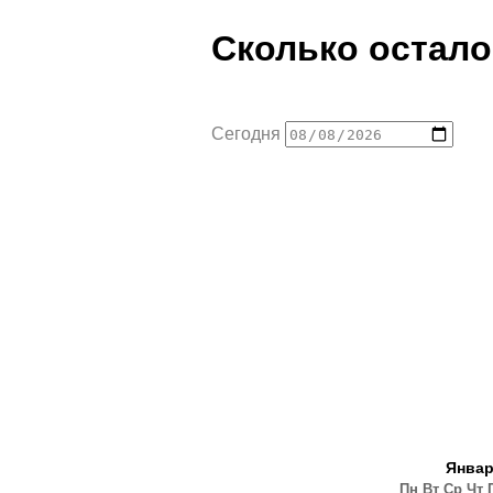
Сколько остало
Сегодня
Янва
Пн
Вт
Ср
Чт