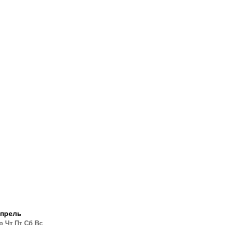
прель
р
Чт
Пт
Сб
Вс