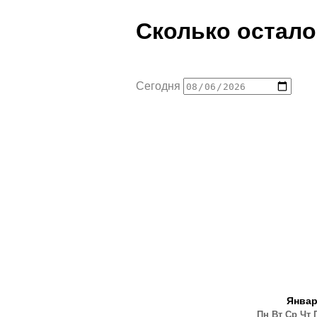
Сколько остало
Сегодня
Янва
Пн
Вт
Ср
Чт