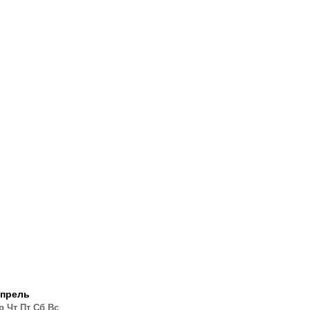
прель
р
Чт
Пт
Сб
Вс